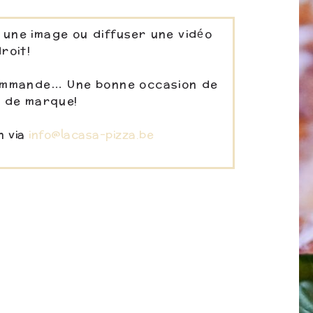
 une image ou diffuser une vidéo
droit!
 commande… Une bonne occasion de
e de marque!
n via
info@lacasa-pizza.be