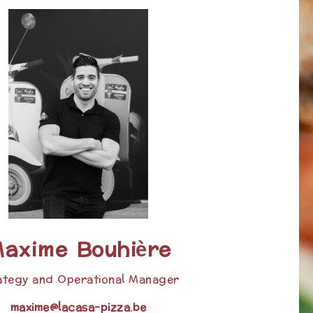
Maxime
Bouhière
ategy and Operational Manager
maxime@lacasa-pizza.be