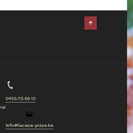
0455/15.69.15
ns!
Info@lacasa-pizza.be