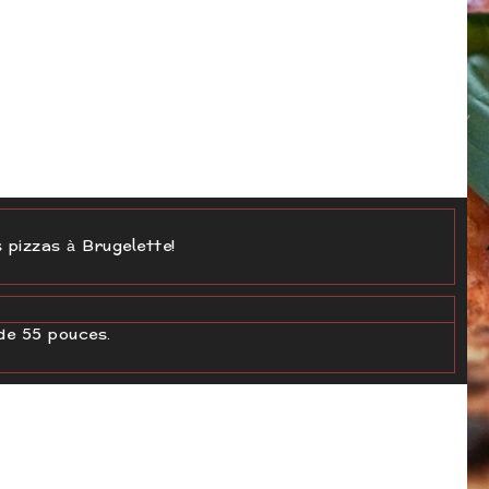
 pizzas à Brugelette!
 de 55 pouces.