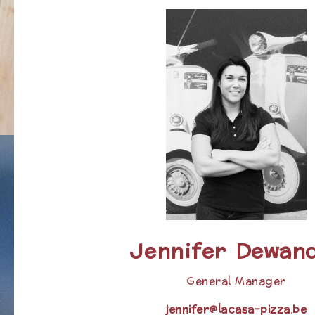
Jennifer
Dewan
General Manager
jennifer@lacasa-pizza.be