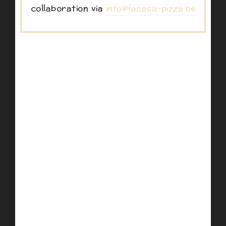
collaboration via
info@lacasa-pizza.be
Notre distributeur
Accessible 24h/24 et 7J/7